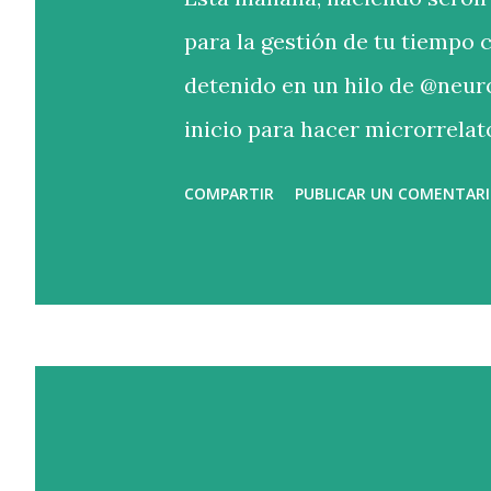
para la gestión de tu tiempo 
detenido en un hilo de @neur
inicio para hacer microrrelat
textos muy interesantes. Se 
COMPARTIR
PUBLICAR UN COMENTAR
El inicio que nos ha tocado es
tres variantes del mío: “La ca
descuartizado. A veces me arr
pena haberme suicidado. A vec
sin ella. Qué pena haberla de
orden no coincide con el de es
terminaba de convencerme. N