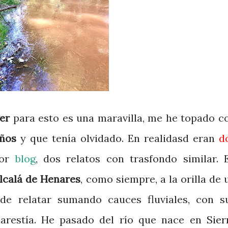
ger
para esto es una maravilla, me he topado c
años
y que tenía olvidado. En realidasd eran
d
ior
blog
, d
os relatos con trasfondo similar. 
lcalá de Henares
, como siempre, a la orilla de 
ede relatar sumando cauces fluviales, con s
carestía. He pasado del río que nace en
Sier