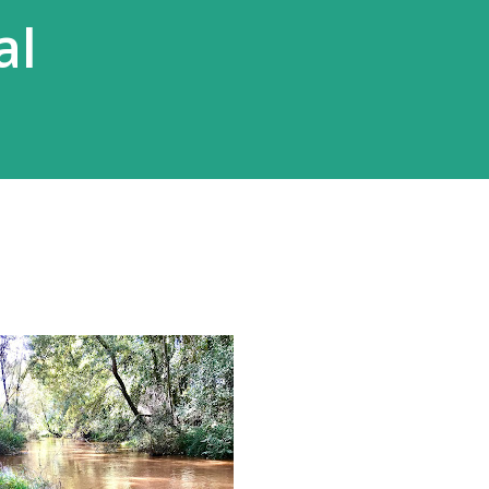
al
ió que funcionaba mejor. La segunda
uerte y le otorga más fuerza. Parece que