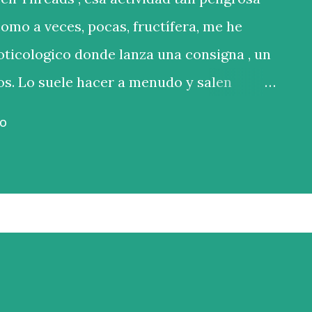
como a veces, pocas, fructífera, me he
oticologico donde lanza una consigna , un
os. Lo suele hacer a menudo y salen
ve que sus seguidores tienen buena pluma.
IO
: ”La casa no era igual…” Aquí tenéis las
sa no era igual sin ti. Qué pena haberte
epiento.” “La casa no era igual sin mí. Qué
es me arrepiento.” “La casa no era igual
scuartizado. A veces me arrepiento.” El
critura. Primero fue “ sin ella ”, pero no
o sonaba contundente. Después salió “