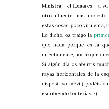
Ministra - el
Henares
- a su
otro afluente, más modesto,
estas cosas, poco virulenta, l
Lo dicho, os traigo la
prime
que nada porque es la qu
directamente, por lo que qued
Si algún
día
os aburrís mucho
rayas horizontales de la es
dispositivo
móvil)
podéis
ent
escribiendo
tonterías ;-)