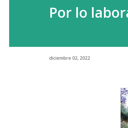
Por lo labor
sin ti ” y enseguida me parec
persona crea un vínculo más f
el narrador se d...
diciembre 02, 2022