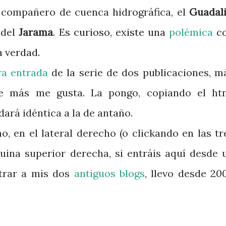
 compañero de cuenca hidrográfica, el
Guadal
 del
Jarama
. E
s curioso, existe una
polémica
c
a verdad.
ra entrada
de la serie de dos publicaciones, m
e más me gusta. La pongo, copiando el ht
ará idéntica a la de antaño.
, en el lateral derecho (o
clickando
en las tr
quina superior derecha, si entráis aquí desde 
rar a mis dos
antiguos
blogs
, llevo desde 20