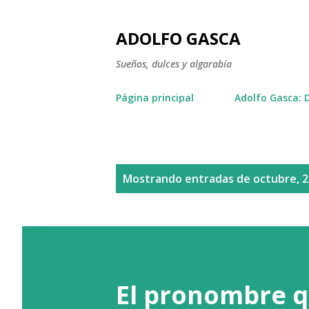
ADOLFO GASCA
Sueños, dulces y algarabía
Página principal
Adolfo Gasca: 
E
Mostrando entradas de octubre, 
n
t
r
a
El pronombre q
d