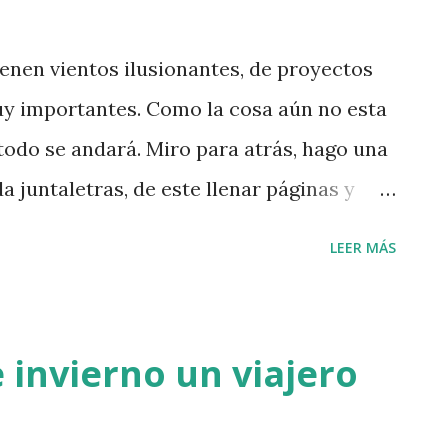
n el pasado mes de septiembre. Que como
ermina en la cama. Responder Reenviar
enen vientos ilusionantes, de proyectos
y importantes. Como la cosa aún no esta
todo se andará. Miro para atrás, hago una
a juntaletras, de este llenar páginas y
da en blogs y redes sociales, casi
LEER MÁS
nes captadas por mi, se utilizaba
ierto que aún existe. Nunca fui un
o menos lo que ahora conocemos como un
 invierno un viajero
activamente en pequeños círculos, lo que
ue eran muy enriquecedores y era feliz.