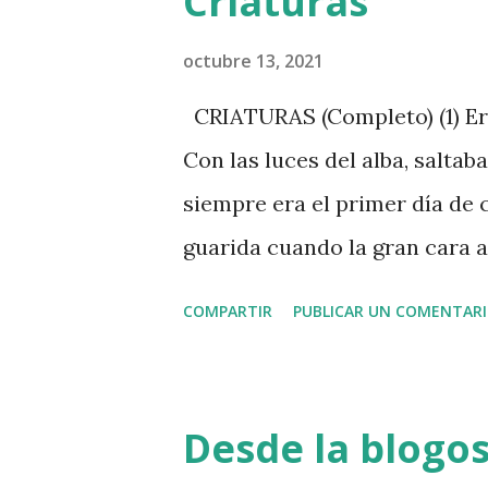
Criaturas
defenderla en público. Tiene 
progenitor., con minuciosidad
octubre 13, 2021
anécdotas que nos dibujan el 
CRIATURAS (Completo) (1) Era
empezado a seguir hace nada,
Con las luces del alba, saltab
encantan algunos de sus disco
siempre era el primer día de co
tanto para lo bueno, como par
guarida cuando la gran cara a
que con maestría habla del pr.
cerro. Hacían recuento de esca
COMPARTIR
PUBLICAR UN COMENTAR
Ya avanzada la noche se dejab
jergón. Roncaban en armon
———————————— *Versión int
Desde la blogo
originalmente aparecido en c