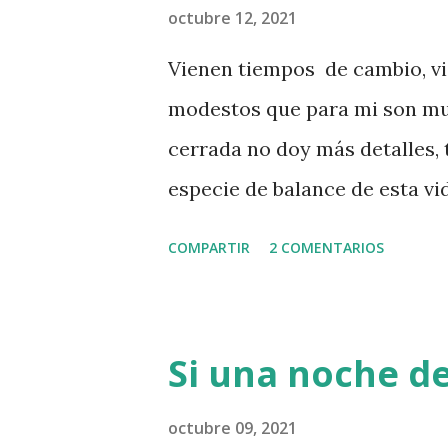
Ánimo, valiente (Facebook) e
octubre 12, 2021
todo lo bueno de esta vida, t
Vienen tiempos de cambio, vi
modestos que para mi son mu
cerrada no doy más detalles, 
especie de balance de esta vid
páginas con letra computeriza
COMPARTIR
2 COMENTARIOS
siempre acompañado de imáge
bastante Flickr que he descub
bloguero conocido, ni much
Si una noche de
influencer, pero participaba 
llamábamos, la blogosfera , q
octubre 09, 2021