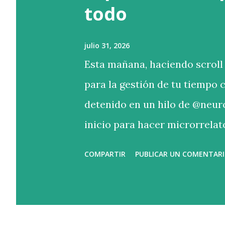
todo
a
s
julio 31, 2026
Esta mañana, haciendo scroll 
para la gestión de tu tiempo 
detenido en un hilo de @neur
inicio para hacer microrrelat
textos muy interesantes. Se 
COMPARTIR
PUBLICAR UN COMENTAR
El inicio que nos ha tocado es
tres variantes del mío: “La ca
descuartizado. A veces me arr
pena haberme suicidado. A vec