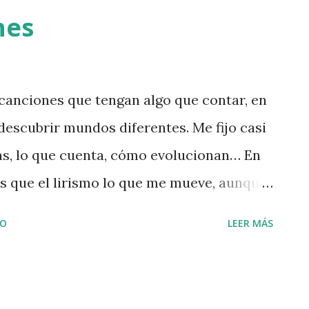
nes
scuartizado. A veces me arrepiento.” El
critura. Primero fue “ sin ella ”, pero no
o sonaba contundente. Después salió “
 canciones que tengan algo que contar, en
ió que funcionaba mejor. La segunda
descubrir mundos diferentes. Me fijo casi
uerte y le otorga más fuerza. Parece que
s, lo que cuenta, cómo evolucionan… En
más que el lirismo lo que me mueve, aunque
miel sobre hojuelas. Hay letras de
IO
LEER MÁS
vidio. Otras, en cambio, no. Entre las
 . Me flipa, pero esa confesionalidad tan
go que por falta de valentía, de