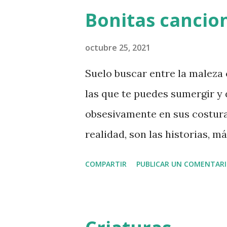
Bonitas cancio
sin ella. Qué pena haberla de
orden no coincide con el de es
octubre 25, 2021
terminaba de convencerme. N
Suelo buscar entre la maleza
sin ti ” y enseguida me parec
las que te puedes sumergir y 
persona crea un vínculo más f
obsesivamente en sus costura
el narrador se d...
realidad, son las historias, 
si se dan las dos cosas pues 
COMPARTIR
PUBLICAR UN COMENTAR
canciones mejor dicho, que en
segundas, está El Ángel Simón
bárbara no sería capaz, supon