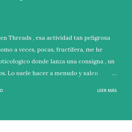
en Threads , esa actividad tan peligrosa
como a veces, pocas, fructífera, me he
oticologico donde lanza una consigna , un
os. Lo suele hacer a menudo y salen
ve que sus seguidores tienen buena pluma.
IO
LEER MÁS
: ”La casa no era igual…” Aquí tenéis las
sa no era igual sin ti. Qué pena haberte
epiento.” “La casa no era igual sin mí. Qué
es me arrepiento.” “La casa no era igual