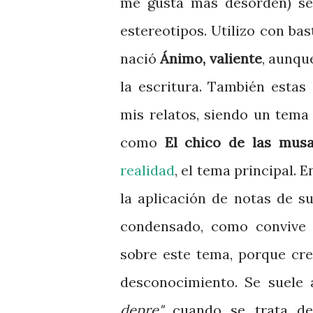
me gusta más desorden) se 
estereotipos. Utilizo con bas
nació
Ánimo, valiente
, aunqu
la escritura. También esta
mis relatos, siendo un tema
como
El chico de las mus
realidad
, el tema principal. 
la aplicación de notas de 
condensado, como convive
sobre este tema, porque cr
desconocimiento. Se suele a
depre"
cuando se trata d