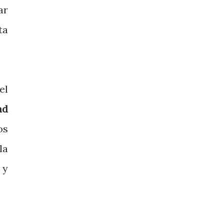
ar
ta
el
ad
os
la
 y