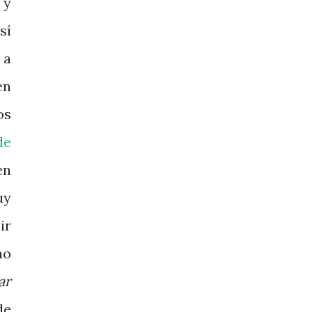
y
sí
 a
en
os
de
en
uy
ir
ho
ar
de