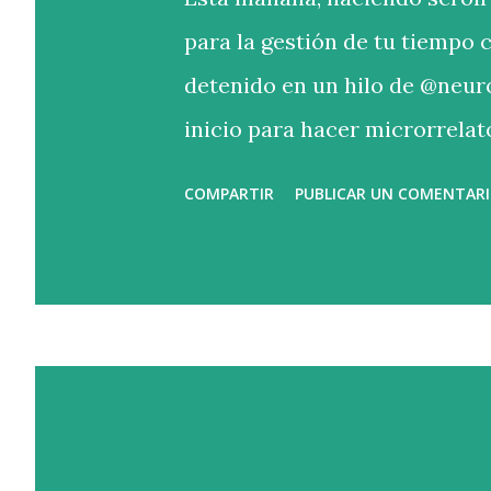
para la gestión de tu tiempo 
detenido en un hilo de @neur
inicio para hacer microrrelat
textos muy interesantes. Se 
COMPARTIR
PUBLICAR UN COMENTAR
El inicio que nos ha tocado es
tres variantes del mío: “La ca
descuartizado. A veces me arr
pena haberme suicidado. A vec
sin ella. Qué pena haberla de
orden no coincide con el de es
terminaba de convencerme. N