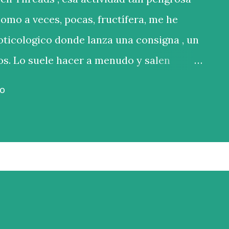
como a veces, pocas, fructífera, me he
oticologico donde lanza una consigna , un
os. Lo suele hacer a menudo y salen
ve que sus seguidores tienen buena pluma.
IO
: ”La casa no era igual…” Aquí tenéis las
sa no era igual sin ti. Qué pena haberte
epiento.” “La casa no era igual sin mí. Qué
es me arrepiento.” “La casa no era igual
scuartizado. A veces me arrepiento.” El
critura. Primero fue “ sin ella ”, pero no
o sonaba contundente. Después salió “