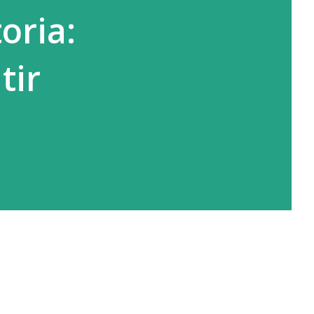
toria:
tir