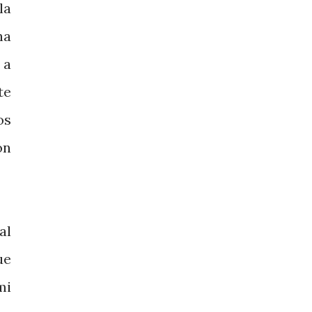
la
ha
 a
te
os
on
al
ue
mi