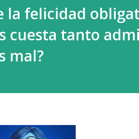
e la felicidad obliga
ió que funcionaba mejor. La segunda
uerte y le otorga más fuerza. Parece que
s cuesta tanto admi
s mal?